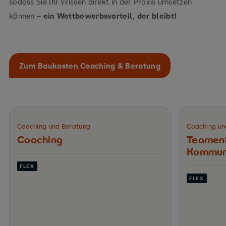
sodass Sie Ihr Wissen direkt in der Praxis umsetzen
können –
ein Wettbewerbsvorteil, der bleibt!
Zum Baukasten Coaching & Beratung
Coaching und Beratung
Coaching un
Coaching
Teament
Kommun
FLEX
FLEX