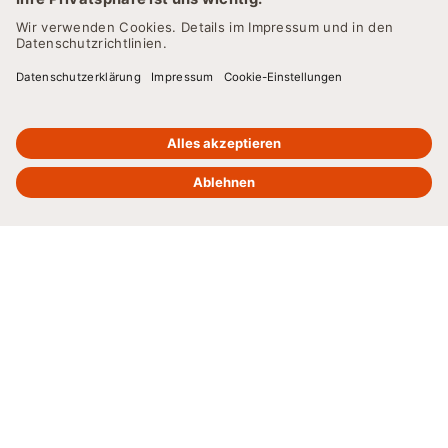
30 % Rabatt
auf Zertifikate sichern. Code:
Teamentwicklung und Kommunikation
NOLIMITS
Zu den Teilnahmebedingungen
Einführung in die Systemische Beratung
Agiles Coaching
Business Coaching
Organisationsberatung