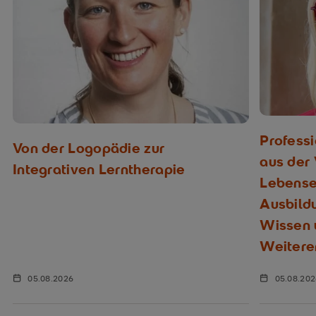
Profess
Von der Logopädie zur
aus der
Integrativen Lerntherapie
Lebenser
Ausbild
Wissen u
Weitere
05.08.2026
05.08.20