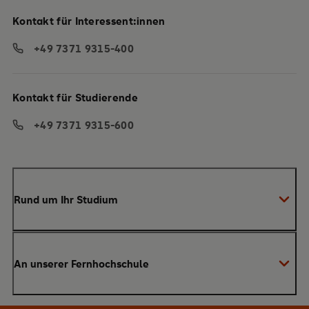
Kontakt für Interessent:innen
+49 7371 9315-400
Kontakt für Studierende
+49 7371 9315-600
Rund um Ihr Studium
Anmeldung zum Studium
An unserer Fernhochschule
Anrechnung von Vorleistungen
Studienberatung
Warum SRH?