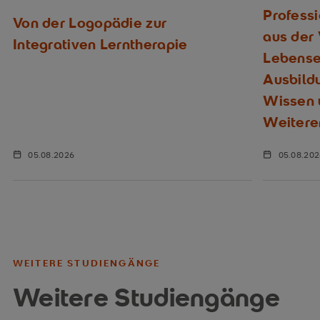
Profess
Von der Logopädie zur
aus der
Integrativen Lerntherapie
Lebenser
Ausbild
Wissen u
Weitere
05.08.2026
05.08.20
WEITERE STUDIENGÄNGE
Weitere Studiengänge