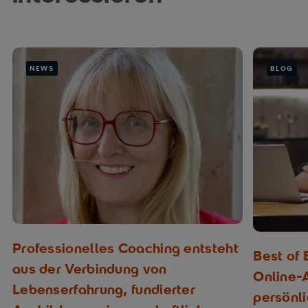
NEWS
BLOG
Professionelles Coaching entsteht
Best of
aus der Verbindung von
Online-
Lebenserfahrung, fundierter
persönl