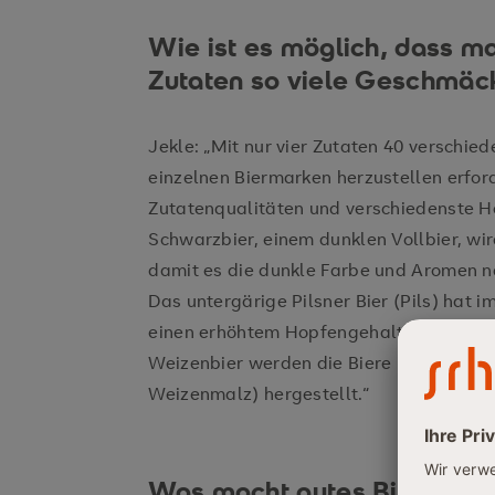
Wie ist es möglich, dass m
Zutaten so viele Geschmäc
Jekle: „Mit nur vier Zutaten 40 verschie
einzelnen Biermarken herzustellen erford
Zutatenqualitäten und verschiedenste H
Schwarzbier, einem dunklen Vollbier, wi
damit es die dunkle Farbe und Aromen n
Das untergärige Pilsner Bier (Pils) hat 
einen erhöhtem Hopfengehalt und bietet
Weizenbier werden die Biere mit einen 
Weizenmalz) hergestellt.“
Was macht gutes Bier aus?