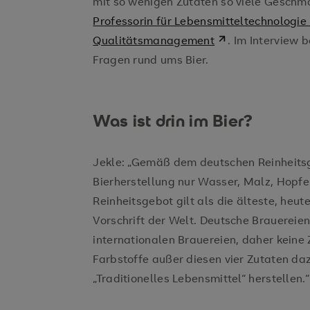
mit so wenigen Zutaten so viele Gesch
Professorin für Lebensmitteltechnologi
Qualitätsmanagement
. Im Interview 
Fragen rund ums Bier.
Was ist drin im Bier?
Jekle: „Gemäß dem deutschen Reinheitsg
Bierherstellung nur Wasser, Malz, Hopf
Reinheitsgebot gilt als die älteste, heut
Vorschrift der Welt. Deutsche Brauereie
internationalen Brauereien, daher keine
Farbstoffe außer diesen vier Zutaten da
„Traditionelles Lebensmittel“ herstellen.“