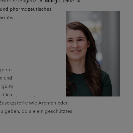
mäcker erzeugen?
Dr. Margit Jekle ist
e und pharmazeutisches
beantwortet sie die spannendsten
ebot von 1516 darf zur
en und Hefe verwendet werden. Das
e gültige lebensmittelrechtliche
n dürfen, im Gegensatz zu
 Zusatzstoffe wie Aromen oder
zu geben, da sie ein geschütztes