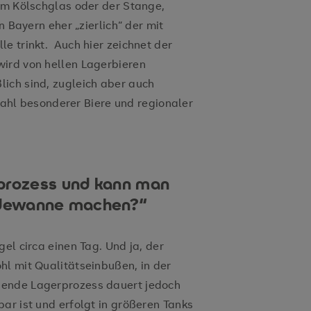
 im Kölschglas oder der Stange,
n Bayern eher „zierlich“ der mit
e trinkt. Auch hier zeichnet der
wird von hellen Lagerbieren
ich sind, zugleich aber auch
elzahl besonderer Biere und regionaler
uprozess und kann man
Badewanne machen?“
el circa einen Tag. Und ja, der
hl mit Qualitätseinbußen, in der
ßende Lagerprozess dauert jedoch
ar ist und erfolgt in größeren Tanks