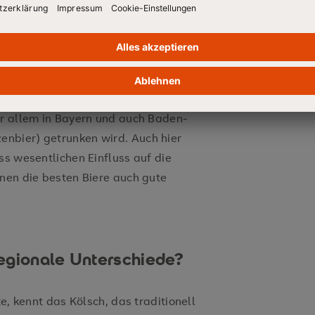
auch bei Bier der Geschmack sowie
alitäten wie Schaumstabilität und
viduellen sensorischen Aspekten
nterschiede. So ist das beliebteste
or allem in Bayern und auch Baden-
nbier) getrunken wird. Auch hier
ss wesentlichen Einfluss auf die
hnen die besten Biere auch gute
egionale Unterschiede?
te, kennt das Kölsch, das traditionell