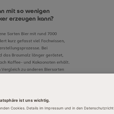
an mit so wenigen
ker erzeugen kann?
dene Sorten Bier mit rund 7000
ert kurz gefasst viel Fachwissen,
erstellungsprozesse. Bei
rd das Braumalz länger geröstet,
ach Kaffee- und Kakaonoten erhält.
im Vergleich zu anderen Biersorten
 daher den herberen Biergenuss. Bei
höheren Weizengehalt (durch