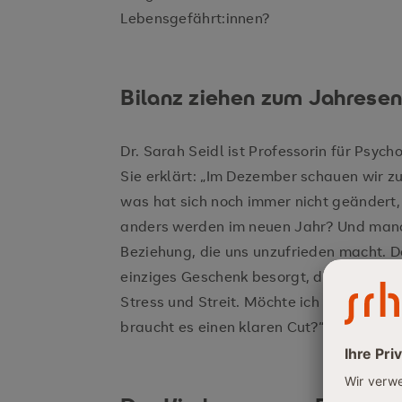
Lebensgefährt:innen?
Bilanz ziehen zum Jahrese
Dr. Sarah Seidl ist Professorin für Psyc
Sie erklärt: „Im Dezember schauen wir zu
was hat sich noch immer nicht geändert,
anders werden im neuen Jahr? Und manc
Beziehung, die uns unzufrieden macht. De
einziges Geschenk besorgt, die besinnlic
Stress und Streit. Möchte ich mir das no
braucht es einen klaren Cut?“