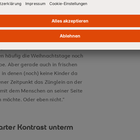
arten eher noch die
tage wird es nicht entspannter.
der, sitzen aufeinander. Wenn nun
es genau der passende Moment, um zu
den häufig die Weihnachtstage noch
e. Aber gerade auch in frischen
 in denen (noch) keine Kinder da
ener Zeitpunkt das Zünglein an der
 mit dem Menschen an seiner Seite
möchte. Oder eben nicht.“
arter Kontrast unterm