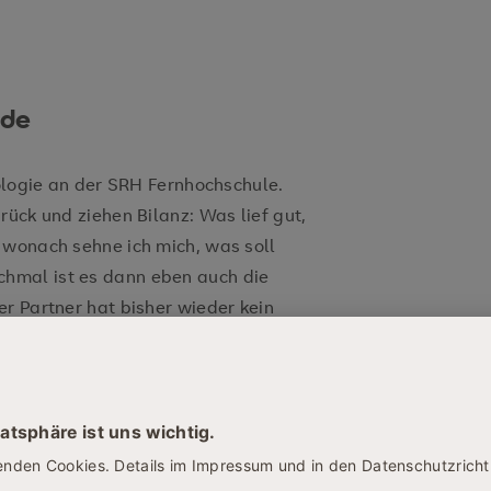
nde
hologie an der SRH Fernhochschule.
rück und ziehen Bilanz: Was lief gut,
 wonach sehne ich mich, was soll
hmal ist es dann eben auch die
r Partner hat bisher wieder kein
he Adventszeit ist geprägt von
ch ein weiteres Mal antun oder