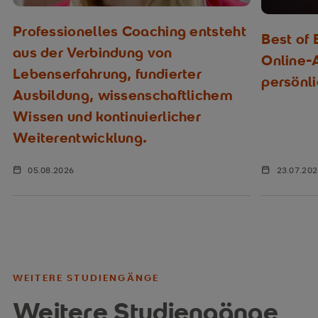
Professionelles Coaching entsteht
Best of
aus der Verbindung von
Online-
Lebenserfahrung, fundierter
persönl
Ausbildung, wissenschaftlichem
Wissen und kontinuierlicher
Weiterentwicklung.
05.08.2026
23.07.20
WEITERE STUDIENGÄNGE
Weitere Studiengänge