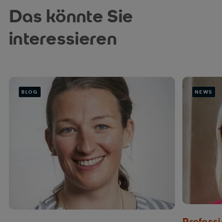
Das könnte Sie
interessieren
BLOG
NEWS
Profess