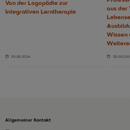
Von der Logopädie zur
aus der
Integrativen Lerntherapie
Lebenser
Ausbild
Wissen u
Weitere
05.08.2026
05.08.20
Allgemeiner Kontakt