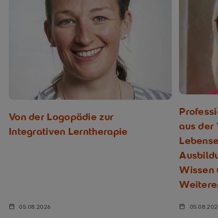
Profess
Von der Logopädie zur
aus der
Integrativen Lerntherapie
Lebenser
Ausbild
Wissen u
Weitere
05.08.2026
05.08.20