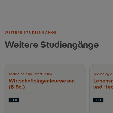
WEITERE STUDIENGÄNGE
Weitere Studiengänge
Technologie im Fernstudium
Technologie
Wirtschafts­ingenieurwesen
Lebensm
(B.Sc.)
und ‑tec
FLEX
FLEX