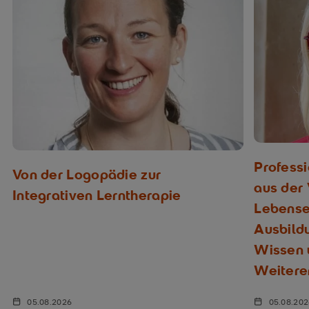
Profess
Von der Logopädie zur
aus der
Integrativen Lerntherapie
Lebenser
Ausbild
Wissen u
Weitere
05.08.2026
05.08.20