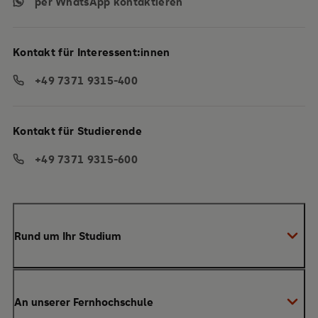
per WhatsApp kontaktieren
Kontakt für Interessent:innen
+49 7371 9315-400
Kontakt für Studierende
+49 7371 9315-600
Rund um Ihr Studium
Anmeldung zum Studium
An unserer Fernhochschule
Anrechnung von Vorleistungen