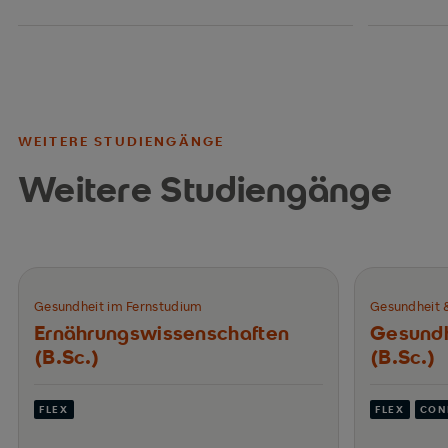
WEITERE STUDIENGÄNGE
Weitere Studiengänge
Gesundheit im Fernstudium
Gesundheit 
Ernährungswissen­schaften
Gesundh
(B.Sc.)
(B.Sc.)
FLEX
FLEX
CON