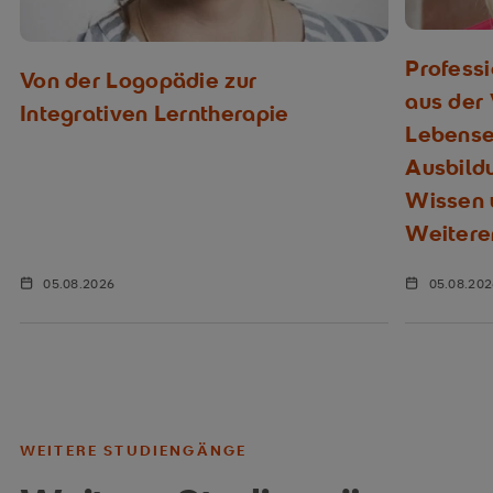
Profess
Von der Logopädie zur
aus der
Integrativen Lerntherapie
Lebenser
Ausbild
Wissen u
Weitere
05.08.2026
05.08.20
WEITERE STUDIENGÄNGE