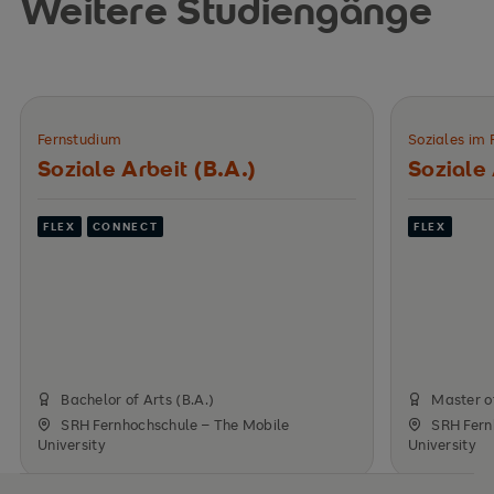
Weitere Studiengänge
Fernstudium
Soziales im
Soziale Arbeit (B.A.)
Soziale 
FLEX
CONNECT
FLEX
Bachelor of Arts (B.A.)
Master of
SRH Fernhochschule – The Mobile
SRH Fern
University
University