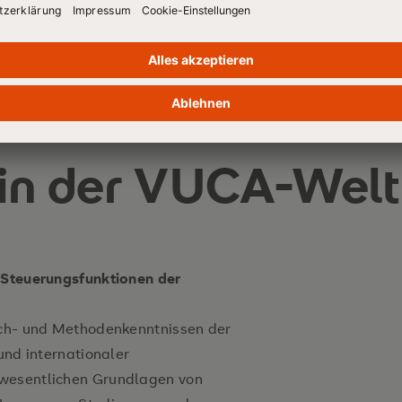
t in der VUCA-Welt
r Steuerungsfunktionen der
Fach- und Methodenkenntnissen der
und internationaler
 wesentlichen Grundlagen von