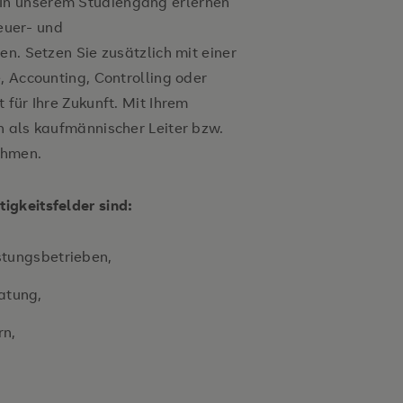
In unserem Studiengang erlernen
teuer- und
en. Setzen Sie zusätzlich mit einer
, Accounting, Controlling oder
 für Ihre Zukunft. Mit Ihrem
n als kaufmännischer Leiter bzw.
ehmen.
igkeitsfelder sind:
istungsbetrieben,
atung,
rn,