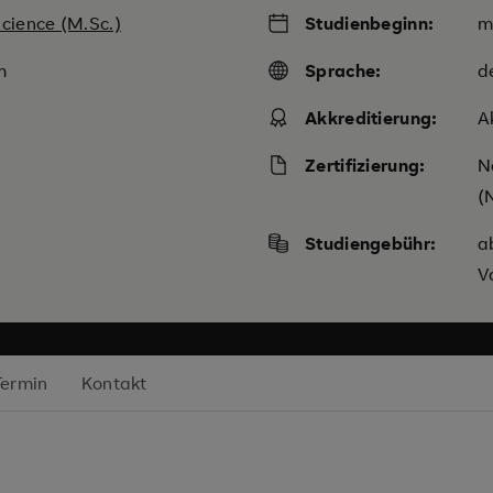
cience (M.Sc.)
Studienbeginn:
m
m
Sprache:
d
Akkreditierung:
A
Zertifizierung:
N
(
Studiengebühr:
a
V
Termin
Kontakt