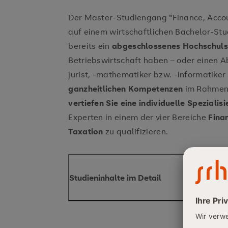
Der Master-Studiengang "Finance, Accoun
auf einem wirtschaftlichen Bachelor-Stu
bereits ein
abgeschlossenes Hochschul
Betriebswirtschaft haben – oder einen Ab
jurist, -mathematiker bzw. -informatiker
ganzheitlichen Kompetenzen
im Rahmen
vertiefen Sie eine individuelle Spezialisi
Experten in einem der vier Bereiche
Finan
Taxation
zu qualifizieren.
Studieninhalte im Detail
Gestalten und steuern Sie die Positioni
Unternehmens.