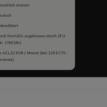
onatlich starten
eutsch
kkreditiert
ach FernUSG zugelassen durch ZFU
Nr. 176518c)
b 421,22 EUR / Monat (bei 120 ECTS-
ariante)