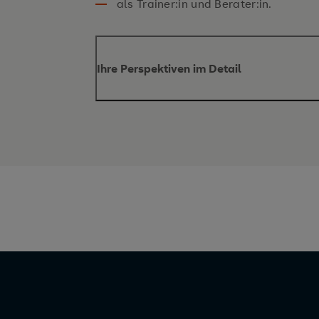
als Trainer:in und Berater:in.
Ihre Perspektiven im Detail
Berufsfelder und Branchen
Finance, Accounting, Controlli