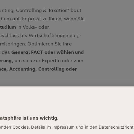
ting, Controlling & Taxation" baut
dium auf. Er passt zu Ihnen, wenn Sie
studium
in Volks- oder
schluss als Wirtschaftsingenieur, -
 mitbringen. Optimieren Sie Ihre
 des
General FACT oder wählen und
erung,
um sich zur Expertin oder zum
ce, Accounting, Controlling oder
erung und Entwicklung eines