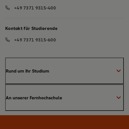
+49 7371 9315-400
Kontakt für Studierende
+49 7371 9315-600
Rund um Ihr Studium
Anmeldung zum Studium
An unserer Fernhochschule
Anrechnung von Vorleistungen
Studienberatung
Warum SRH?
Bachelor
Alumni-Netzwerk