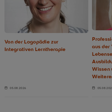
Profess
Von der Logopädie zur
aus der
Integrativen Lerntherapie
Lebenser
Ausbild
Wissen u
Weitere
05.08.2026
05.08.20