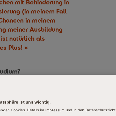
chen mit Behinderung in
sierung (in meinem Fall
Chancen in meinem
ng meiner Ausbildung
st natürlich als
es Plus!
tudium?
gebundener Mensch“ und Familienvater
 SRH ist bei Fragen echt gut und
 am Ball bleiben kann. Die
keit seinen Weg während des