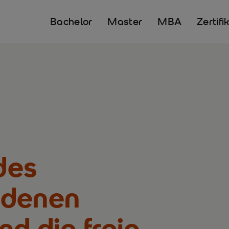
Bachelor
Master
MBA
Zertifi
 des
ndenen
nd die freie