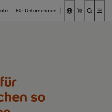
kate
Für Unternehmen
für
chen so
en