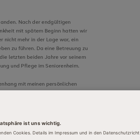
rhanden. Nach der endgültigen
kheit mit spätem Beginn hatten wir
r nicht mehr in der Lage war, ein
ben zu führen. Da eine Betreuung zu
 die letzten beiden Jahre vor seinem
uung und Pflege im Seniorenheim.
enhang mit meinen persönlichen
 herausfordernden Erkrankung, die
 der direkten Angehörigen
araus resultierenden Erkenntnissen,
 und Bedenken wurde mir bewusst,
ndes Wissen über die Erkrankung an
hmung, Verhalten etc. aneignen