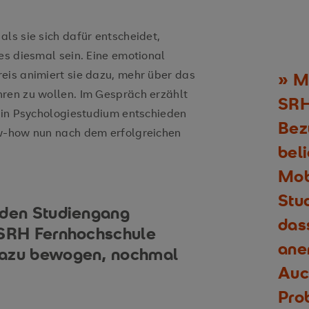
ls sie sich dafür entscheidet,
es diesmal sein. Eine emotional
eis animiert sie dazu, mehr über das
Mi
ren zu wollen. Im Gespräch erzählt
SRH
 ein Psychologiestudium entschieden
Bez
ow-how nun nach dem erfolgreichen
bel
Mobi
Stu
 den Studiengang
das
 SRH Fernhochschule
ane
dazu bewogen, nochmal
Auc
Pro