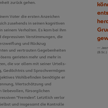
nheit zurück gehen.
kön
ent
inem Vater die ersten Anzeichen
her
ich zusehends in seinen kognitiven
Gru
 in seinem Verhalten. Es kam bei ihm
 depressiven Verstimmungen, die
gew
Verzweiflung und Rückzug
Jean
nnten und vertrauten Gegebenheiten
(B.Sc.)
ösens gerieten mehr und mehr in
n, die vor allem mit seiner Urteils-
ng, Gedächtnis und Sprachvermögen
ektives Wohlbefinden benötigte er
kennung, Wertschätzung und
 liebevollen, fürsorglichen
essiven "Fremden". Letztlich verlor
 Selbst und insgesamt die Kontrolle