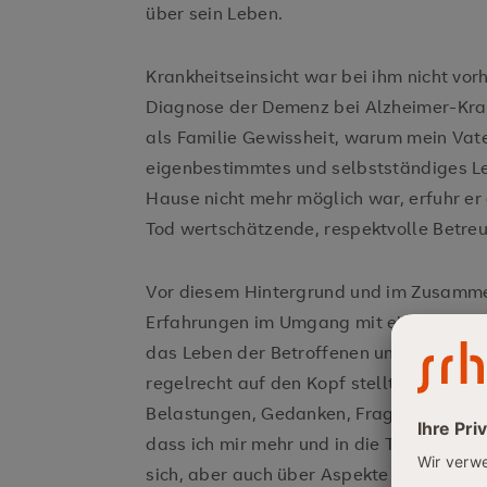
über sein Leben.
Krankheitseinsicht war bei ihm nicht vo
Diagnose der Demenz bei Alzheimer-Kran
als Familie Gewissheit, warum mein Vate
eigenbestimmtes und selbstständiges Le
Hause nicht mehr möglich war, erfuhr er
Tod wertschätzende, respektvolle Betre
Vor diesem Hintergrund und im Zusamm
Erfahrungen im Umgang mit einer derart
das Leben der Betroffenen und auch das
regelrecht auf den Kopf stellt und den d
Belastungen, Gedanken, Fragen, Sorgen
dass ich mir mehr und in die Tiefe gehe
sich, aber auch über Aspekte zu Wahrne