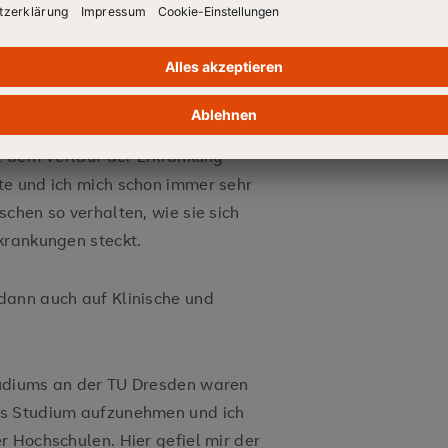
nkung besser zu verstehen, um ihm
nübertreten zu können, damit er sich
er zu unterstützen und letztlich, um
igkeit zu begegnen. Dafür erschien
logiestudiums passend, da ich mich
it dem Verlauf der Erkrankung
te und ich mich schon immer sehr
chen so verhalten, wie sie sich
krankungen steckt.
dann auch auf Klinische und
tudiums an der TU Dresden waren
es Studium aufzunehmen und ich
r Hochschulen. Hier gefiel mir der