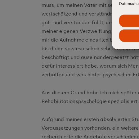
muss, um meinen Vater mit seiner Erkra
wertschätzend und verständnisvoll gege
gut- und verstanden fühlt, um meine Mutt
meiner eigenen Verzweiflung und Hilflos
mir die Aufnahme eines flexiblen Psycho
bis dahin sowieso schon sehr intensiv m
beschäftigt und auseinandergesetzt hat
dafür interessiert habe, warum sich Mens
verhalten und was hinter psychischen Er
Aus diesem Grund habe ich mich später 
Rehabilitationspsychologie spezialisiert.
Aufgrund meines ersten absolvierten S
Voraussetzungen vorhanden, ein weiter
recherchierte die Angebote verschiedene