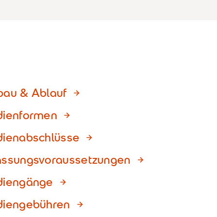
bau & Ablauf
dienformen
dienabschlüsse
assungsvoraussetzungen
diengänge
diengebühren