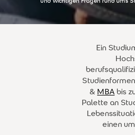
und wichtigen Fragen rund ums St
Ein Studiu
Hochs
berufsqualifiz
Studienformen,
MBA
&
bis z
Palette an Stu
Lebenssituati
einen um