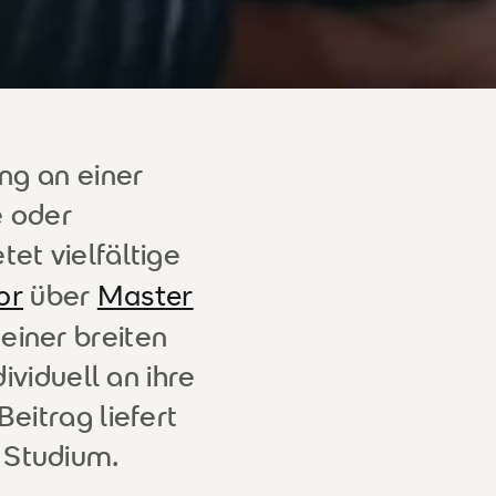
ng an einer
e oder
tet vielfältige
or
Master
über
einer breiten
viduell an ihre
eitrag liefert
 Studium.