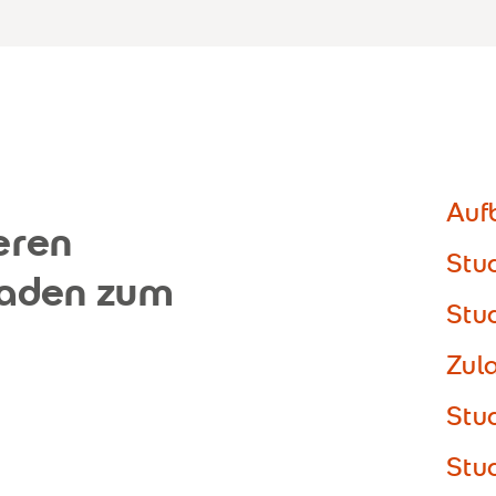
Auf
eren
Stu
faden zum
Stu
Zul
Stu
Stu