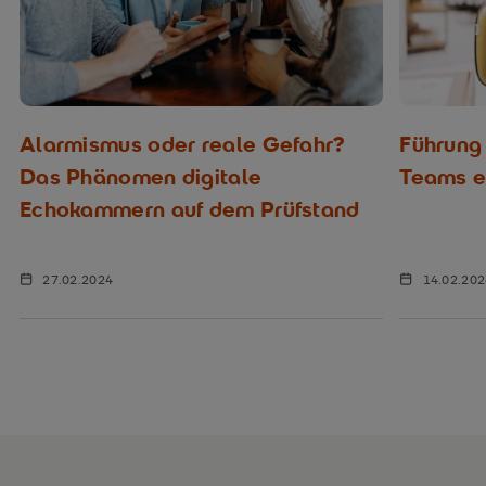
Alarmismus oder reale Gefahr?
Führung
Das Phänomen digitale
Teams er
Echokammern auf dem Prüfstand
27.02.2024
14.02.20