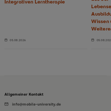
Integrativen Lerntherapie
Lebenser
Ausbild
Wissen u
Weitere
05.08.2026
05.08.20
Allgemeiner Kontakt
info@mobile-university.de