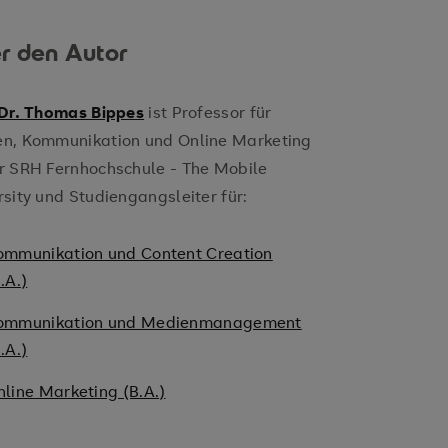
r den Autor
 Dr. Thomas Bippes
ist Professor für
n, Kommunikation und Online Marketing
r SRH Fernhochschule - The Mobile
rsity und Studiengangsleiter für:
ommunikation und Content Creation
.A.)
ommunikation und Medienmanagement
.A.)
nline Marketing (B.A.)