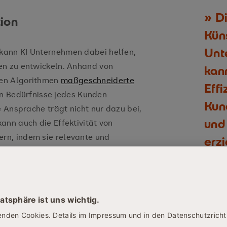
Di
ion
Küns
Unt
kann KI Unternehmen dabei helfen,
en zu entwickeln. Anhand von
kan
nen Algorithmen
maßgeschneiderte
Effi
len Bedürfnisse jedes Kunden
Kun
e Ansprache trägt nicht nur dazu bei,
und
ann auch die Effektivität von
rn, indem sie relevante und
erzi
Prof
isenmanagement
ia-Plattformen und anderen