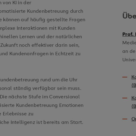
 von KI in der
omatisierte Kundenbetreuung durch
Übe
e können auf häufig gestellte Fragen
mplexe Interaktionen mit Kunden
Prof.
hinellen Lernen und der natürlichen
Medie
ukunft noch effektiver darin sein,
an de
und Kundenanfragen in Echtzeit zu
Unive
K
 Kundenbetreuung rund um die Uhr
(B
sonal ständig verfügbar sein muss.
. Die nächste Stufe im Conversional
K
isierte Kundenbetreuung Emotionen
(B
e Erlebnisse zu
O
he Intelligenz ist bereits am Start.