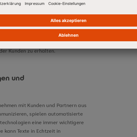
n mithilfe von KI-Technologien wie
ie ihre Marke wahrgenommen wird.
che Meinungen und Stimmungen
ehmen frühzeitig potenzielle Krisen
 um negative Auswirkungen auf ihr
der Kunden zu erhalten.
gen und
ternehmen mit Kunden und Partnern aus
munizieren, spielen automatisierte
technologien eine immer wichtigere
 kann Texte in Echtzeit in