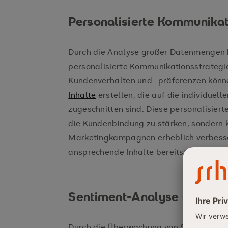
Personalisierte Kommunikat
Durch die Analyse großer Datenmengen 
personalisierte Kommunikationsstrategi
Kundenverhalten und -präferenzen kön
Inhalte
erstellen, die auf die individuel
zugeschnitten sind. Diese personalisiert
die Kundenbindung zu stärken, sondern k
Marketingkampagnen erheblich verbesse
ansprechende Inhalte bereitstellt.
Sentiment-Analyse und Kr
Durch die Überwachung von Social-Med