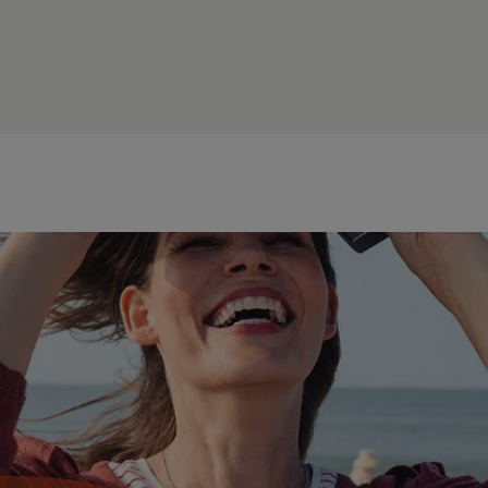
Mit einer Spezialisierung im Bereich des
betrieblichen Gesundheitsmanagements
kommen beispielsweise Unternehmen der
Gesundheitswirtschaft und der Kranken- und
Unfallversicherungsbranche,
Bildungseinrichtungen oder auch Gemeinden und
öffentliche Verwaltungen als potenzielle
Arbeitgeber in Frage.
Spezialisieren Sie sich auf
Führung und
Gesundheit
, stehen Sie für ein nachhaltiges und
verantwortungsbewusstes Management.
Mögliche Arbeitgeber sind Organisationen, die