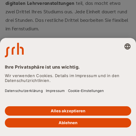
digitalen Lehrveranstaltungen
teil, das macht etwa
zwei Drittel Ihres Studiums aus. Jede Einheit dauert rund
drei Stunden. Das restliche Drittel bearbeiten Sie flexibel
im Fernstudium.
Alle Inhalte finden Sie auch im E-Campus, von E-Lectures
über Studienbriefe bis hin zu VideoCasts.
So bleiben Sie
flexibel, auch wenn Sie einmal nicht teilnehmen
können.
Prüfungen lassen sich ebenfalls individuell
terminieren.
Besonders wertvoll ist der enge Austausch mit
Dozent:innen und Kommiliton:innen. Durch feste Kohorten
entsteht ein starkes Gemeinschaftsgefühl, das das
Lernen erleichtert und motiviert.