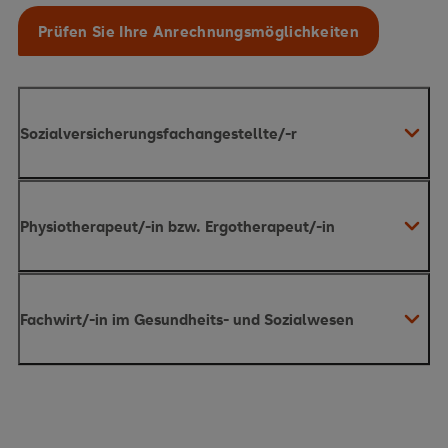
Prüfen Sie Ihre Anrechnungsmöglichkeiten
Sozialversicherungsfachangestellte/-r
Physiotherapeut/-in bzw. Ergotherapeut/-in
reduzieren
sich Ihre Studiengebühren um insgesamt 960 Euro
Physiotherapeut/-in
Ergotherapeut/-in
Fachwirt/-in im Gesundheits- und Sozialwesen
reduzieren sich Ihre Studiengebühren um
insgesamt 1.200 Euro