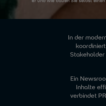
er und wie bauen Sie selbst ein
In der moder
koordinier
Stakeholder 
Ein Newsroo
Inhalte eff
verbindet PR