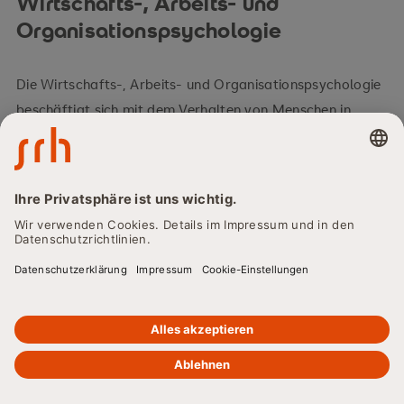
Wirtschafts-, Arbeits- und
Organisationspsychologie
Die Wirtschafts-, Arbeits- und Organisationspsychologie
beschäftigt sich mit dem Verhalten von Menschen in
Unternehmen und Organisationen. Themen sind
Mitarbeitermotivation, Führung, Teamdynamik,
Kommunikation oder Personalentwicklung. Typische
Methoden in diesem Bereich sind
Mitarbeiterbefragungen, Potenzialanalysen, Assessment-
Center, Arbeitszufriedenheitsmessungen sowie
psychometrisch validierte Führungskräfteassessments.
Absolvent:innen können hier in HR-Abteilungen, als
Unternehmensberater:innen oder in der
Organisationsentwicklung tätig werden.