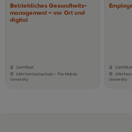
Betriebliches Gesundheits­
Employ
management – vor Ort und
digital
Zertifikat
Zertifika
SRH Fernhochschule – The Mobile
SRH Fern
University
University