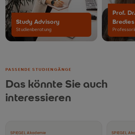
Prof. Dr
Study Advisory
Bredies
Studienberatung
Professori
PASSENDE STUDIENGÄNGE
Das könnte Sie auch
interessieren
SPIEGEL Akademie
SPIEGEL Ak