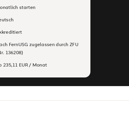
onatlich starten
eutsch
kkreditiert
ach FernUSG zugelassen durch ZFU
Nr. 136208)
b 235,11 EUR / Monat