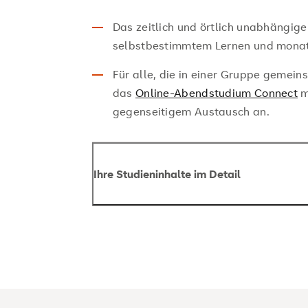
Das zeitlich und örtlich unabhängig
selbstbestimmtem Lernen und monat
Für alle, die in einer Gruppe gemein
das
Online-Abendstudium Connect
m
gegenseitigem Austausch an.
Ihre Studieninhalte im Detail
Wir bieten eine interdisziplinäre Ausbil
und Psychologie.