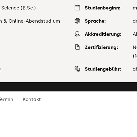
 Science (B.Sc.)
Studienbeginn:
m
m & Online-Abendstudium
Sprache:
d
Akkreditierung:
A
Zertifizierung:
N
(
e
Studiengebühr:
a
Termin
Kontakt