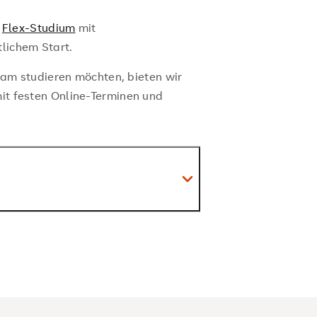
e
Flex-Studium
mit
lichem Start.
sam studieren möchten, bieten wir
it festen Online-Terminen und
dung in der Betriebswirtschaft