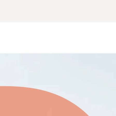
Berufsfelder und Branchen
Per
Organisationsbera
Markt
Eignungsdiagnostik
HR-Abteilun
Unternehmensberatungen