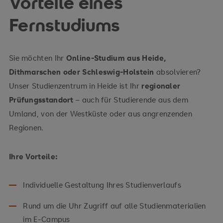
Vorteile eines
Zur Themenwelt Psychologie
Fernstudiums
Sie möchten Ihr
Online-Studium aus Heide,
Zur Themenwelt Soziales
Dithmarschen oder Schleswig-Holstein
absolvieren?
Unser Studienzentrum in Heide ist Ihr
regionaler
Prüfungsstandort
– auch für Studierende aus dem
Zur Themenwelt Technologie
Umland, von der Westküste oder aus angrenzenden
Regionen.
Zur Themenwelt Wirtschaft
Ihre Vorteile:
Individuelle Gestaltung Ihres Studienverlaufs
Rund um die Uhr Zugriff auf alle Studienmaterialien
im E-Campus