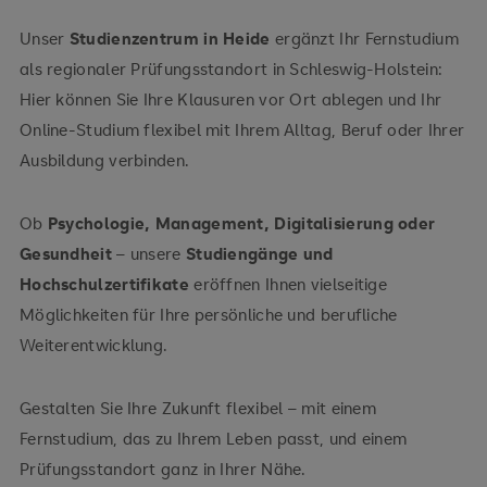
in rund 12 Minuten
aus Richtung Hamburg, Itzehoe oder Husum
Unser
Studienzentrum in Heide
ergänzt Ihr Fernstudium
als regionaler Prüfungsstandort in Schleswig-Holstein:
Hier können Sie Ihre Klausuren vor Ort ablegen und Ihr
Online-Studium flexibel mit Ihrem Alltag, Beruf oder Ihrer
Ausbildung verbinden.
Ob
Psychologie, Management, Digitalisierung oder
Gesundheit
– unsere
Studiengänge und
Hochschulzertifikate
eröffnen Ihnen vielseitige
Möglichkeiten für Ihre persönliche und berufliche
öffentliche und gegebenenfalls kostenpflichtige
Weiterentwicklung.
Parkmöglichkeiten
Gestalten Sie Ihre Zukunft flexibel – mit einem
Fernstudium, das zu Ihrem Leben passt, und einem
Prüfungsstandort ganz in Ihrer Nähe.