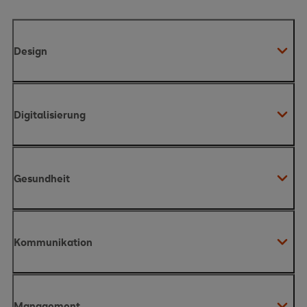
Design
Digitalisierung
Kreative Ideen strategisch entwickeln
Gesundheit
Digitale Entwicklungen verstehen und gestalten
Kommunikation
Gesundheit ganzheitlich betrachten
Management