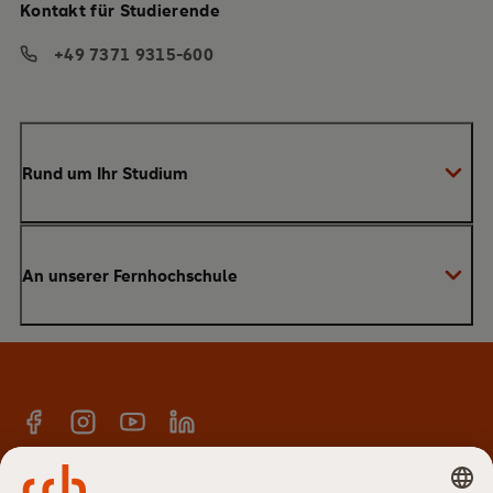
Kontakt für Studierende
+49 7371 9315-600
Rund um Ihr Studium
Anmeldung zum Studium
An unserer Fernhochschule
Anrechnung von Vorleistungen
Studienberatung
Warum SRH?
Bachelor
Alumni-Netzwerk
Master
Facebook
Instagram
YouTube
Linkedin
E-Campus
Anmeldung Newsletter
Hochschulteam