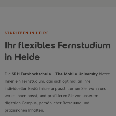
Buslinie 1 in
Richtung Wendeplatz, Wesseln
STUDIEREN IN HEIDE
Haltestelle Westküstenklinikum, Heide
Ihr flexibles Fernstudium
Fahrtzeit beträgt etwa 9 Minuten
in Heide
Fußweg von rund 2 Minuten
Beschilderung in Richtung Heide
Die
SRH Fernhochschule – The Mobile University
bietet
Richtung
Ihnen ein Fernstudium, das sich optimal an Ihre
Westküstenklinikum
Buslinie 3 in Richtung
individuellen Bedürfnisse anpasst. Lernen Sie, wann und
Bahnhof, Heide
Haltestelle
wo es Ihnen passt, und profitieren Sie von unserem
Markt, Heide
Fahrtzeit beträgt
digitalen Campus, persönlicher Betreuung und
etwa 4 Minuten
zu Fuß
praxisnahen Inhalten.